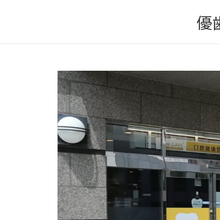
コ
ナ
優
ン
ビ
テ
ゲ
ン
ー
ツ
シ
へ
ョ
ス
ン
キ
に
ッ
移
プ
動