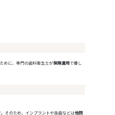
のために、専門の歯科衛生士が
保険適用
で優し
す。
そのため、インプラントや抜歯などは
他院