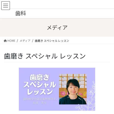
コ
ナ
優歯科クリニック花小金井｜予防
ン
ビ
歯科
テ
ゲ
ン
ー
ツ
シ
メディア
へ
ョ
ス
ン
キ
に
HOME
メディア
歯磨き スペシャル レッスン
ッ
移
プ
動
歯磨き スペシャル レッスン