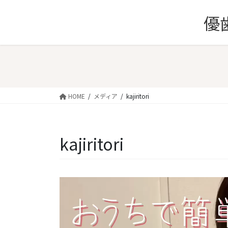
コ
ナ
優
ン
ビ
テ
ゲ
ン
ー
ツ
シ
へ
ョ
ス
ン
キ
に
HOME
メディア
kajiritori
ッ
移
プ
動
kajiritori
動
画
プ
レ