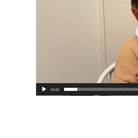
ー
ヤ
ー
00:00