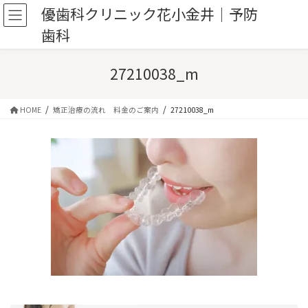
コ
ナ
優歯科クリニック花小金井｜予防
ン
ビ
歯科
テ
ゲ
ン
ー
ツ
シ
27210038_m
へ
ョ
ス
ン
キ
に
HOME
矯正治療の流れ 料金のご案内
27210038_m
ッ
移
プ
動