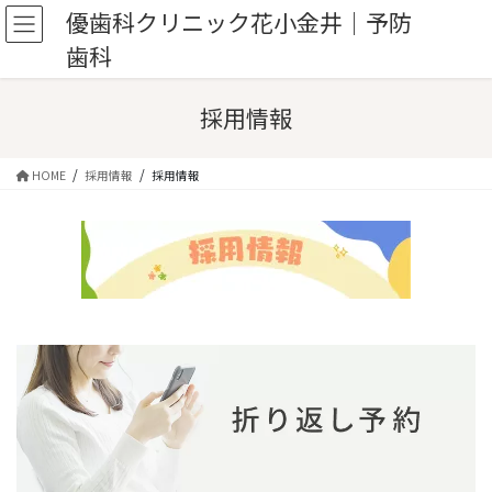
コ
ナ
優歯科クリニック花小金井｜予防
ン
ビ
歯科
テ
ゲ
ン
ー
ツ
シ
採用情報
へ
ョ
ス
ン
キ
に
HOME
採用情報
採用情報
ッ
移
プ
動