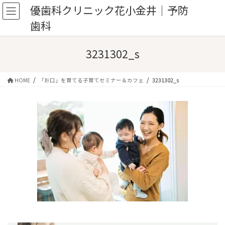
コ
ナ
優歯科クリニック花小金井｜予防
ン
ビ
歯科
テ
ゲ
ン
ー
ツ
シ
3231302_s
へ
ョ
ス
ン
キ
に
HOME
「お口」を育てる子育てセミナー＆カフェ
3231302_s
ッ
移
プ
動