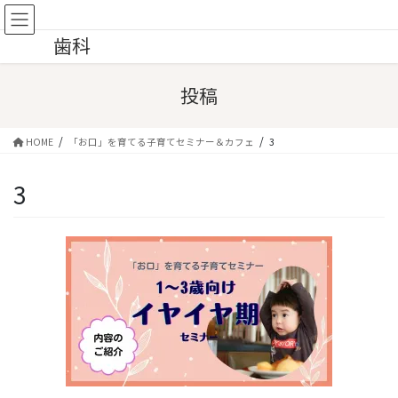
コ
ナ
優歯科クリニック花小金井｜予防
ン
ビ
歯科
テ
ゲ
ン
ー
ツ
シ
投稿
へ
ョ
ス
ン
キ
に
HOME
「お口」を育てる子育てセミナー＆カフェ
3
ッ
移
プ
動
3