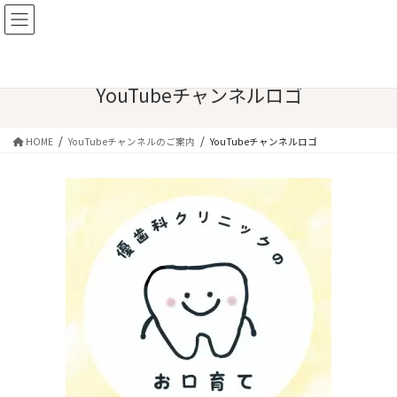
コ
ナ
優歯科クリニック花小金井｜予防
ン
ビ
歯科
テ
ゲ
ン
ー
ツ
シ
YouTubeチャンネルロゴ
へ
ョ
ス
ン
キ
に
HOME
YouTubeチャンネルのご案内
YouTubeチャンネルロゴ
ッ
移
プ
動