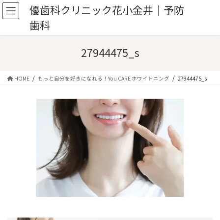
コ
ナ
優歯科クリニック花小金井｜予防
ン
ビ
歯科
テ
ゲ
ン
ー
ツ
シ
27944475_s
へ
ョ
ス
ン
キ
に
HOME
もっと自分を好きになれる！You CARE ホワイトニング
27944475_s
ッ
移
プ
動