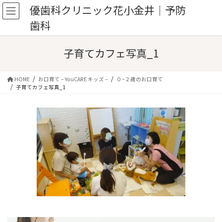
コ
ナ
優歯科クリニック花小金井｜予防
ン
ビ
歯科
テ
ゲ
ン
ー
ツ
シ
子育てカフェ写真_1
へ
ョ
ス
ン
キ
に
HOME
お口育て – YouCARE キッズ –
０~２歳のお口育て
ッ
移
子育てカフェ写真_1
プ
動