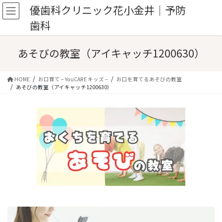
コ
ナ
優歯科クリニック花小金井｜予防
ン
ビ
歯科
テ
ゲ
ン
ー
ツ
シ
あそびの教室（アイキャッチ1200630）
へ
ョ
ス
ン
キ
に
HOME
お口育て – YouCARE キッズ –
お口を育てるあそびの教室
ッ
移
あそびの教室（アイキャッチ1200630）
プ
動