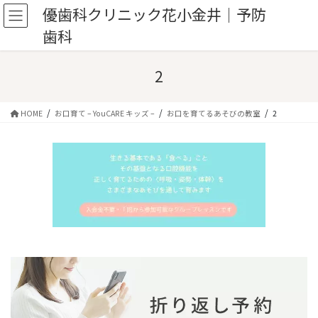
コ
ナ
優歯科クリニック花小金井｜予防
ン
ビ
歯科
テ
ゲ
ン
ー
ツ
シ
2
へ
ョ
ス
ン
キ
に
HOME
お口育て – YouCARE キッズ –
お口を育てるあそびの教室
2
ッ
移
プ
動