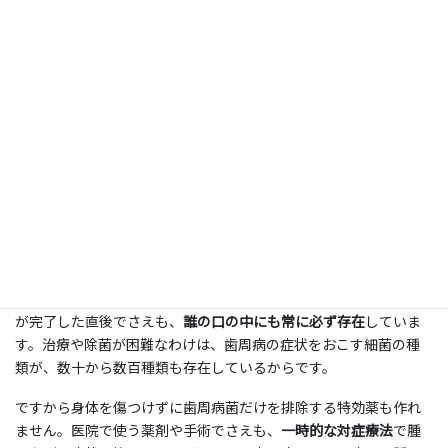
ます。それよりも若い年齢層の多くの方も、歯周病には感染をし
ており、つらい症状こそはまだ出ていませんが
ゆっくりと病気が
進行
をしている状態です。
初期の段階ではむし歯のような鋭い痛みはなく、何年も何十年も
かけて徐々に進行する病気です。治療後にも再発が多く、完治は
しない病気です。近ごろは、小さな子供にも歯周病が見られます。
さて、どうしたら良いのでしょうか？
歯周病・歯槽膿漏への対処
歯周病・歯槽膿漏は細菌の出す毒素が様々な症状や全身の病気を
おこします。歯周病の原因菌は症状が出ていなくても、歯周病治療
が完了した直後でさえも、
誰の口の中にも常に必ず存在
していま
す。治療や除菌が困難なわけは、歯周病の症状をおこす細菌の種
類が、数十から数百種類も存在しているからです。
ですから身体を傷つけずに歯周病菌だけを排除する特効薬も作れ
ません。医院で使う薬剤や手術でさえも、
一時的な対症療法
で腫