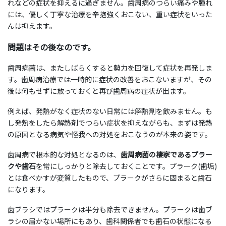
れなどの症状を抑えるに過ぎません。歯周病のつらい痛みや腫れ
には、優しく丁寧な治療を辛抱強くおこない、重い症状をいった
んは抑えます。
問題はその後なのです。
歯周病菌は、またしばらくすると勢力を回復して症状を再発しま
す。歯周病治療では一時的に症状の改善をおこないますが、その
後は何もせずに放っておくと再び歯周病の症状が出ます。
例えば、発熱がなく症状のない日常には解熱剤を飲みません。も
し発熱をしたら解熱剤でつらい症状を抑えながらも、まずは発熱
の原因となる病気や怪我への対処をおこなうのが本来の姿です。
歯周病で根本的な対処となるのは、
歯周病菌の棲家であるプラー
クや歯石
を常にしっかりと除去しておくことです。プラーク(歯垢)
とは食べかすが変質したもので、プラークがさらに固まると歯石
になります。
歯ブラシではプラークは半分も除去できません。プラークは歯ブ
ラシの届かない場所にもあり、歯科関係者でも歯石の状態になる